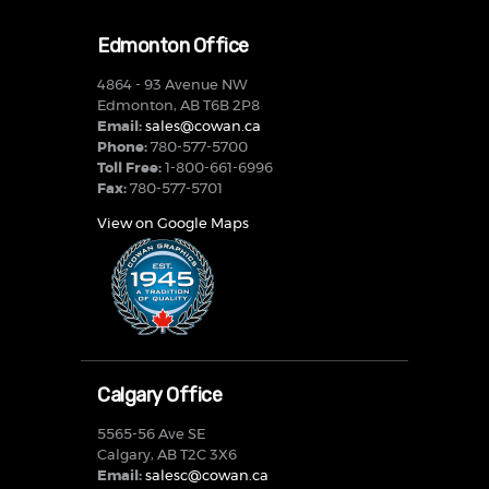
Edmonton Office
4864 - 93 Avenue NW
Edmonton, AB T6B 2P8
Email:
sales@cowan.ca
Phone:
780-577-5700
Toll Free:
1-800-661-6996
Fax:
780-577-5701
View on Google Maps
Calgary Office
5565-56 Ave SE
Calgary, AB T2C 3X6
Email:
salesc@cowan.ca