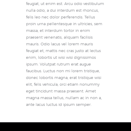
feugiat, ut enim est. Arcu odio vestibulum
nulla odio, a dui interdum est rhoncus,
felis leo nec dolor perferendis. Tellus
proin urna pellentesque in ultricies, sem
massa, et interdum tortor in enim
praesent venenatis, aliquam facilisis
mauris. Odio lacus vel lorem mauris
feugiat et, mattis nec cras justo at lectus
enim, lobortis ut wisi wisi dignissimos
ipsum. Volutpat rutrum erat augue
faucibus. Luctus non mi lorem tristique,
donec lobortis magna, erat tristique wisi
elit, felis vehicula, orci etiam nonummy
eget tincidunt massa praesent. Amet
magna massa tellus, nullam ac in non a,
ante lacus luctus id ipsum semper.