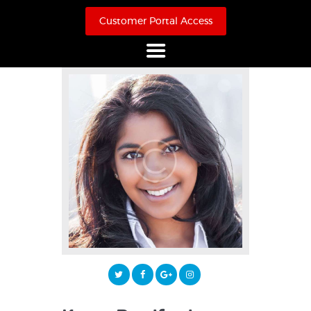
Customer Portal Access
Home
About Us
Products
Online Store
Case Studies
Contact