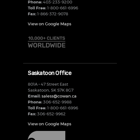
Phone:
403-233-9200
Toll Free:
1-800-661-6996
Fax:
1-866-372-9078
View on Google Maps
Saskatoon Office
801A – 47 Street East
Saskatoon, SK S7K 8G7
Email:
saless@cowan.ca
Phone:
306-652-9988
Toll Free:
1-800-661-6996
Fax:
306-652-9962
View on Google Maps